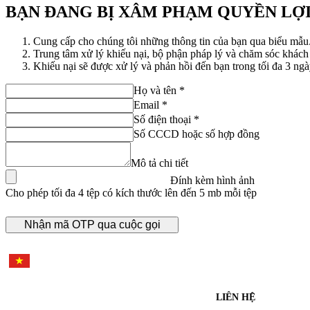
BẠN ĐANG BỊ XÂM PHẠM QUYỀN LỢI
Cung cấp cho chúng tôi những thông tin của bạn qua biểu mẫu
Trung tâm xử lý khiếu nại, bộ phận pháp lý và chăm sóc khách
Khiếu nại sẽ được xử lý và phản hồi đến bạn trong tối đa 3 ngà
Họ và tên *
Email *
Số điện thoại *
Số CCCD hoặc số hợp đồng
Mô tả chi tiết
Đính kèm hình ảnh
Cho phép tối đa 4 tệp có kích thước lên đến 5 mb mỗi tệp
Nhận mã OTP qua cuộc gọi
LIÊN HỆ