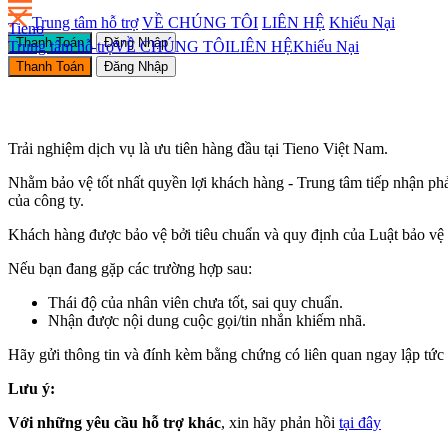
Trung tâm hỗ trợ
VỀ CHÚNG TÔI
LIÊN HỆ
Khiếu Nại
Tieno
Thanh Toán
Đăng Nhập
Trung tâm hỗ trợ
VỀ CHÚNG TÔI
LIÊN HỆ
Khiếu Nại
Thanh Toán
Đăng Nhập
Trải nghiệm dịch vụ là ưu tiên hàng đầu tại Tieno Việt Nam.
Nhằm bảo vệ tốt nhất quyền lợi khách hàng - Trung tâm tiếp nhận phả
của công ty.
Khách hàng được bảo vệ bởi tiêu chuẩn và quy định của Luật bảo vệ 
Nếu bạn đang gặp các trường hợp sau:
Thái độ của nhân viên chưa tốt, sai quy chuẩn.
Nhận được nội dung cuộc gọi/tin nhắn khiếm nhã.
Hãy gửi thông tin và đính kèm bằng chứng có liên quan ngay lập tức
Lưu ý:
Với những yêu cầu hỗ trợ khác
, xin hãy phản hồi
tại đây