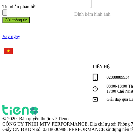
Tin nhắn phản hồi
Đính kèm hình ảnh
Gửi thông tin
Vay ngay
LIÊN HỆ
02888889934
08:00-18:00 Th
17:00 Chủ Nhậ
Giải đáp qua E
© 2020. Bản quyền thuộc về Tieno
CÔNG TY TNHH MTV PERFORMANCE. Địa chỉ trụ sở: Phòng 702A,T
Giấy CN ĐKDN số: 0318606988. PERFORMANCE sử dụng nền tảng công 