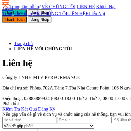
Trung tâm hỗ trợ
VỀ CHÚNG TÔI
LIÊN HỆ
Khiếu Nại
Tieno
Thanh Toán
Đăng Nhập
Trung tâm hỗ trợ
VỀ CHÚNG TÔI
LIÊN HỆ
Khiếu Nại
Thanh Toán
Đăng Nhập
Trang chủ
LIÊN HỆ VỚI CHÚNG TÔI
Liên hệ
Công ty TNHH MTV PERFORMANCE
Địa chỉ trụ sở: Phòng 702A,Tầng 7,Tòa Nhà Centre Point, 106 Ng
Điện thoại: 02888889934 (08:00-18:00 Thứ 2-Thứ 7, 08:00-17:00 C
Phản hồi
Kiểm Tra Kết Quả Đăng Ký
Nếu gặp vấn đề gì về dịch vụ và chức năng của hệ thống, bạn vui lòng