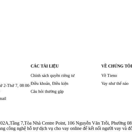
CÁC TÀI LIỆU
VỀ CHÚNG TÔI
Chính sách quyền riêng tư
Về Tieno
Điều khoản, Điều kiện
Vay như thế nào
ứ 2-Thứ 7, 08:00-
t
Câu hỏi thường gặp
mail
ầng 7,Tòa Nhà Centre Point, 106 Nguyễn Văn Trỗi, Phường 08, 
nghệ hỗ trợ dịch vụ cho vay online để kết nối người vay và đối t